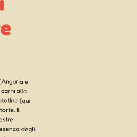
ve
 (Anguria e
 carni alla
atatine (qui
 torte. Il
 orchestre
senza degli
a in questa
a e propria
zel wurstel
s. Si, pare