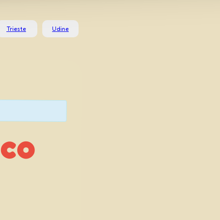
Trieste
Udine
cco
ta
lla