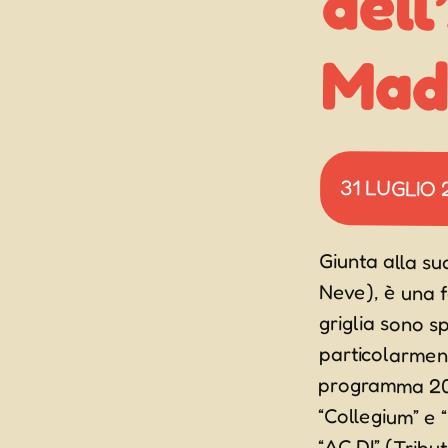
Mad
31 LUGLIO
Giunta alla su
Neve), è una f
griglia sono sp
particolarmen
programma 20
“Collegium” e 
“AC DI” (Tribu
festa ci sarà 
festa della bi
e pollo) e la 