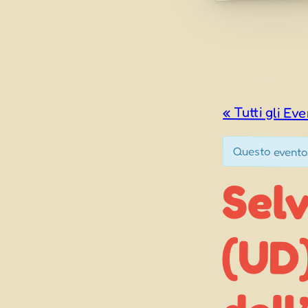
« Tutti gli Eve
Questo evento
Sel
(UD
del