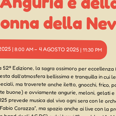
onna della Ne
 2025
4 AGOSTO 2025
|
8:00 AM
–
|
11:30 PM
a 52ª Edizione, la sagra ossimoro per eccellenza
esta dall’atmosfera bellissima e tranquilla in cui le
eciali, ma troverete anche iletto, gnocchi, frico, p
te buone) e ovviamente angurie, meloni, gelati e
25 prevede musica dal vivo ogni sera con le
“Fabio Corazza”, ma spazio anche ai live con la pre
te band degli AC DC) e dei bravi “Soundcheck” . M
anche la mitica e spettacolare cuccagna, una ver
rra (giovedì 31 Luglio) con menù a tema (wienerschit
cena paesana di tutte le persone che si chiamano Deni