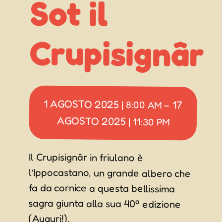
Sot il
Crupisignâr
1 AGOSTO 2025
17
|
8:00 AM
–
AGOSTO 2025
|
11:30 PM
Il Crupisignâr in friulano è
l’Ippocastano, un grande albero che
fa da cornice a questa bellissima
sagra giunta alla sua 40ª edizione
(Auguri!).