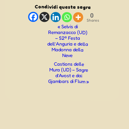
Condividi questa sagra
0
Shares
Evento
«
Selvis di
Remanzacco (UD)
Navigazione
– 52ª Festa
dell’Anguria e della
Madonna della
Neve
Castions delle
Mura (UD) – Sagre
d’Avost e dai
Gjambars di Flum
»