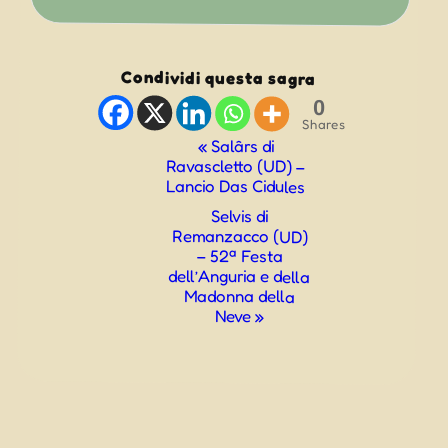
Condividi questa sagra
0
Shares
Evento
«
Salârs di
Ravascletto (UD) –
Navigazione
Lancio Das Cidules
Selvis di
Remanzacco (UD)
– 52ª Festa
dell’Anguria e della
Madonna della
Neve
»