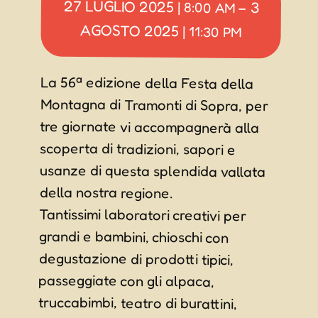
27 LUGLIO 2025
3
|
8:00 AM
–
AGOSTO 2025
|
11:30 PM
La 56ª edizione della Festa della
Montagna di Tramonti di Sopra, per
tre giornate vi accompagnerà alla
scoperta di tradizioni, sapori e
usanze di questa splendida vallata
della nostra regione.
Tantissimi laboratori creativi per
grandi e bambini, chioschi con
degustazione di prodotti tipici,
passeggiate con gli alpaca,
truccabimbi, teatro di burattini,
maghi, mercatini artigianali, fuochi
d’artificio, spettacoli di ballo e tanta