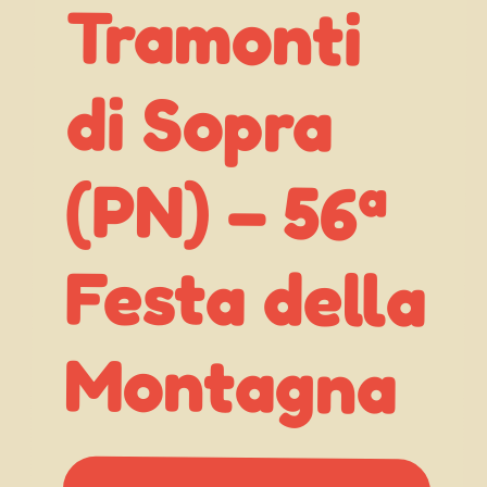
Tramonti
di Sopra
(PN) – 56ª
Festa della
Montagna