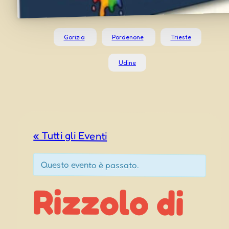
Gorizia
Pordenone
Trieste
Udine
« Tutti gli Eventi
Questo evento è passato.
Rizzolo di
Reana del
Festa della