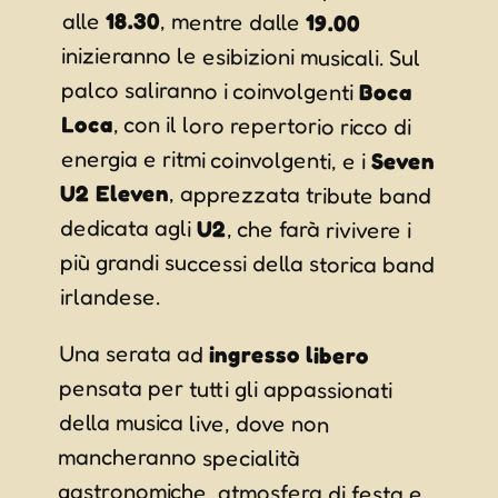
alle
18.30
, mentre dalle
19.00
inizieranno le esibizioni musicali. Sul
palco saliranno i coinvolgenti
Boca
Loca
, con il loro repertorio ricco di
energia e ritmi coinvolgenti, e i
Seven
U2 Eleven
, apprezzata tribute band
dedicata agli
U2
, che farà rivivere i
più grandi successi della storica band
irlandese.
Una serata ad
ingresso libero
pensata per tutti gli appassionati
della musica live, dove non
gastronomiche, atmosfera di festa e
il piacere di ritrovarsi sotto le stelle
in uno degli appuntamenti più attesi
mancheranno specialità