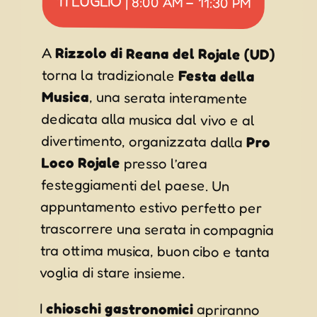
11 LUGLIO
|
8:00 AM
–
11:30 PM
A
Rizzolo di Reana del Rojale (UD)
torna la tradizionale
Festa della
Musica
, una serata interamente
dedicata alla musica dal vivo e al
divertimento, organizzata dalla
Pro
Loco Rojale
presso l’area
festeggiamenti del paese. Un
appuntamento estivo perfetto per
trascorrere una serata in compagnia
tra ottima musica, buon cibo e tanta
voglia di stare insieme.
I
chioschi gastronomici
apriranno