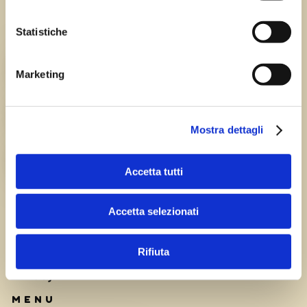
Statistiche
Chi siamo
TEAM
Marketing
HISTORY
Mostra dettagli
CAREERS
Accetta tutti
Accetta selezionati
Rifiuta
Privacy