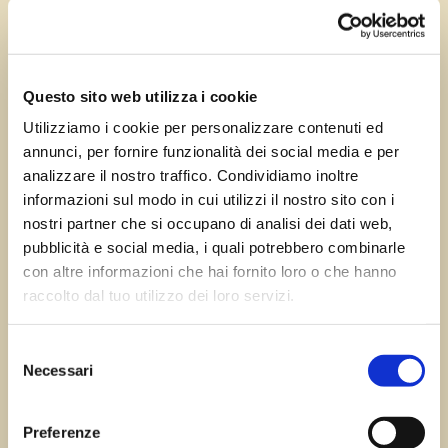
Ago 13, 2024
—
Tomas Marcuzzi
da
Questo sito web utilizza i cookie
Utilizziamo i cookie per personalizzare contenuti ed
annunci, per fornire funzionalità dei social media e per
←
Precedente:
Successivo:
Stalis di
analizzare il nostro traffico. Condividiamo inoltre
Cussignacco
Ravascletto
→
informazioni sul modo in cui utilizzi il nostro sito con i
nostri partner che si occupano di analisi dei dati web,
pubblicità e social media, i quali potrebbero combinarle
con altre informazioni che hai fornito loro o che hanno
Errore:
Modulo di contatto non trovato.
raccolto dal tuo utilizzo dei loro servizi.
Selezione
Necessari
del
Sagre FVG
consenso
Preferenze
Tutte le sagre in Friuli Venezia Giulia.