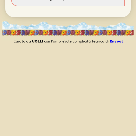
Curato da
UOLLI
con l’amorevole complicità tecnica di
Ensoul