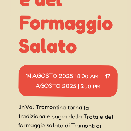
Salato
14 AGOSTO 2025
17
|
8:00 AM
–
AGOSTO 2025
|
5:00 PM
lIn Val Tramontina torna la
tradizionale sagra della Trota e del
formaggio salato di Tramonti di
Sopra, che quest’anno compie 60