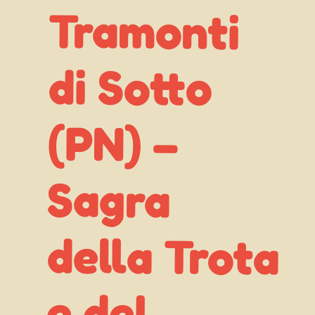
Tramonti
di Sotto
della Trota
Formaggio
(PN) –
Sagra
e del