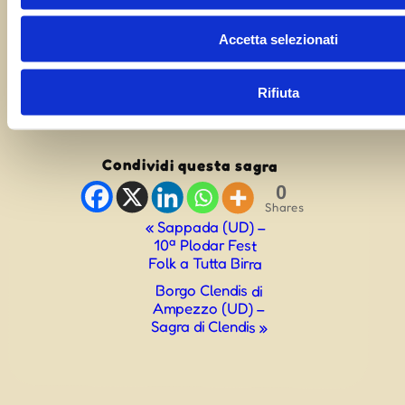
33090
Italy
Accetta selezionati
VISUALIZZA IL SITO DEL LUOGO
Rifiuta
Condividi questa sagra
0
Shares
Evento
«
Sappada (UD) –
10ª Plodar Fest
Navigazione
Folk a Tutta Birra
Borgo Clendis di
Ampezzo (UD) –
Sagra di Clendis
»