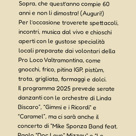
anni e non li dimostra! (Auguri!)
Per l’occasione troverete spettacoli,
incontri, musica dal vivo e chioschi
aperti con le gustose specialità
locali preparate dai volontari della
Pro Loco Valtramontina, come
gnocchi, frico, pitina IGP, pistùm,
trota, grigliata, formaggi e dolci.
Il programma 2025 prevede serate
danzanti con le orchestre di Linda
Biscaro”, “Gimmi e i Ricordi” e
“Caramel”, ma ci sarà anche il
concerto di “Mike Sponza Band feat.
Paolo “Doc Love” Mizzau” e “Le