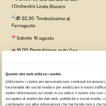
l’Orchestra Linda Biscaro
22.30: Tombolissima di
Ferragosto
Sabato 16 agosto
16.00: Benedizione auto (loc.
Tridis)
17.30: Spettacolo con i Trigeminus
Questo sito web utilizza i cookie
21.00: Serata danzante con
Utilizziamo i cookie per personalizzare contenuti ed annunci, 
funzionalità dei social media e per analizzare il nostro traffi
l’Orchestra Gimmi e i Ricordi
inoltre informazioni sul modo in cui utilizzi il nostro sito con i
occupano di analisi dei dati web, pubblicità e social media, i 
Domenica 17 agosto
combinarle con altre informazioni che hai fornito loro o che h