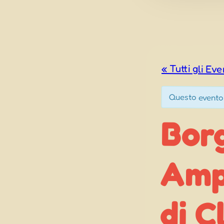
« Tutti gli Eve
Questo evento
Borg
Ampez
di C