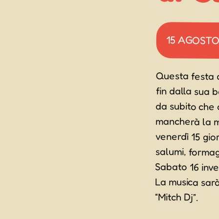
15 AGOSTO
Questa festa 
fin dalla sua b
da subito ch
mancherà la mu
venerdì 15 gi
salumi, formag
Sabato 16 invec
La musica sarà 
“Mitch Dj”.