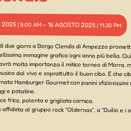
 2025
16 AGOSTO 2025
|
8:00 AM
–
|
11:30 PM
di due giorni a Borgo Clendis di Ampezzo promett
ellissima immagine grafica ogni anno più bella. Qui, 
e avrà molta importanza il mitico torneo di M
sica dal vivo e soprattutto il buon cibo. E che cib
ornata Hamburger Gourmet con panini sfiziosissim
gi e patatine.
e frico, polenta e grigliata carnica.
affidata al gruppo rock “Oldernas”, a “Duilio e i s