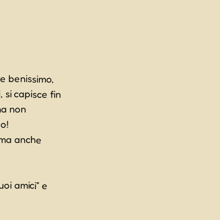
e benissimo,
si capisce fin
orra. ma non
o!
i ma anche
uoi amici” e