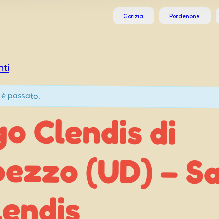
Gorizia
Pordenone
nti
 è passato.
o Clendis di
zo (UD) – Sagra
lendis