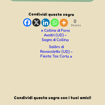
Condividi questa sagra
0
Shares
Evento
«
Collina di Forni
Avoltri (UD) –
Navigazione
Sagra di Collina
Salârs di
Ravascletto (UD) –
Fiesta Tas Corts
»
Condividi questa sagra con i tuoi amici!