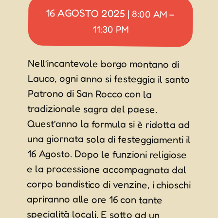
16 AGOSTO 2025
|
8:00 AM
–
11:30 PM
Nell’incantevole borgo montano di
Lauco, ogni anno si festeggia il santo
Patrono di San Rocco con la
tradizionale sagra del paese.
Quest’anno la formula si è ridotta ad
una giornata sola di festeggiamenti il
16 Agosto. Dopo le funzioni religiose
e la processione accompagnata dal
corpo bandistico di venzine, i chioschi
apriranno alle ore 16 con tante
specialità locali. E sotto ad un
comodo tendone, musica e balli fino