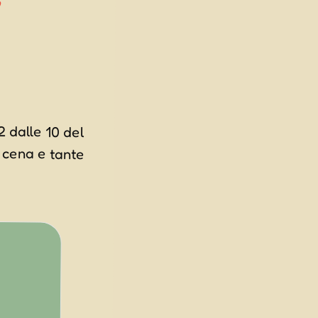
y
2 dalle 10 del
a cena e tante