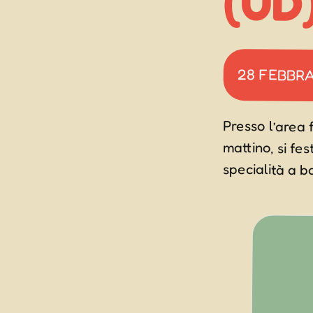
(UD)
28 FEBBR
Presso l’area 
mattino, si fe
specialità a b