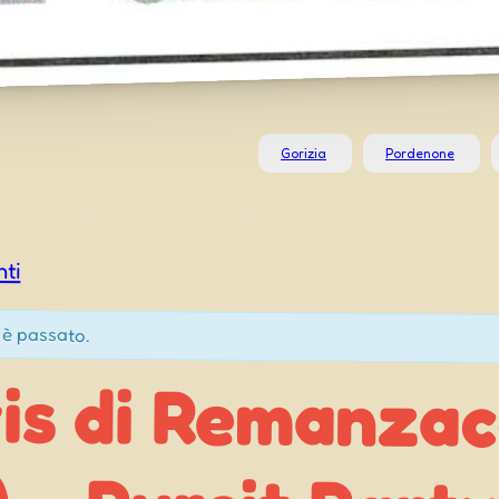
Gorizia
Pordenone
nti
 è passato.
vis di Remanza