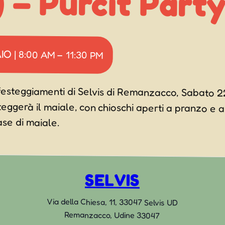
 – Purcit Part
AIO
|
8:00 AM
–
11:30 PM
festeggiamenti di Selvis di Remanzacco, Sabato 2
steggerà il maiale, con chioschi aperti a pranzo e 
ase di maiale.
SELVIS
Via della Chiesa, 11, 33047 Selvis UD
Remanzacco
,
Udine
33047