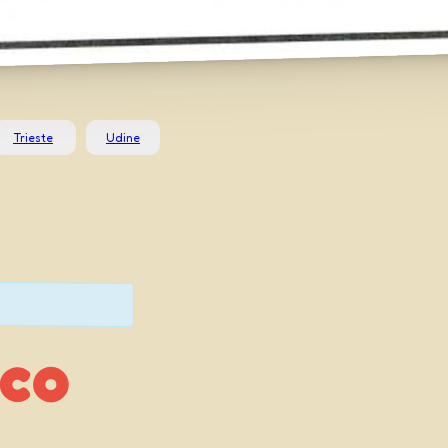
Trieste
Udine
cco