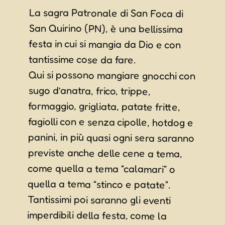
La sagra Patronale di San Foca di
San Quirino (PN), è una bellissima
festa in cui si mangia da Dio e con
tantissime cose da fare.
Qui si possono mangiare gnocchi con
sugo d’anatra, frico, trippe,
formaggio, grigliata, patate fritte,
fagiolli con e senza cipolle, hotdog e
panini, in più quasi ogni sera saranno
previste anche delle cene a tema,
come quella a tema “calamari” o
quella a tema “stinco e patate”.
Tantissimi poi saranno gli eventi
imperdibili della festa, come la
grande Cuccagna, l’esibizione di
sculture di legno realizzate con
motoseghe (!), dimostrazioni di
taglialegna, mostre, gare di briscola,
serate giovani con dj e aperitivi e
tantissima musica e ballo con grandi