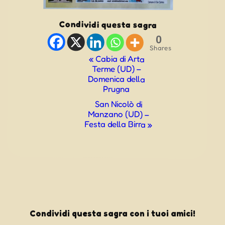
Condividi questa sagra
0
Shares
Evento
«
Cabia di Arta
Terme (UD) –
Navigazione
Domenica della
Prugna
San Nicolò di
Manzano (UD) –
Festa della Birra
»
Condividi questa sagra con i tuoi amici!