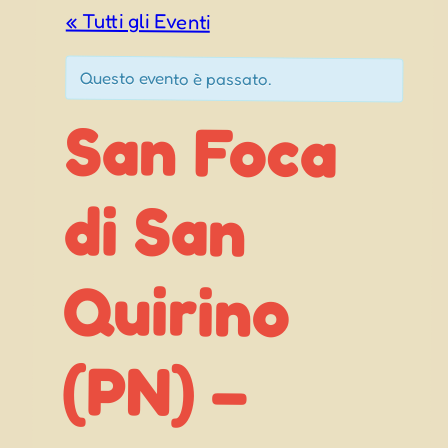
« Tutti gli Eventi
Questo evento è passato.
San Foca
Madonna
di San
Quirino
(PN) –