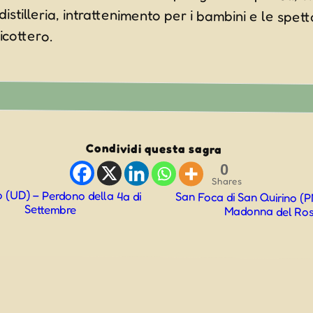
licottero.
Condividi questa sagra
0
Shares
(UD) – Perdono della 4a di
San Foca di San Quirino (P
Settembre
Madonna del Ro
ne