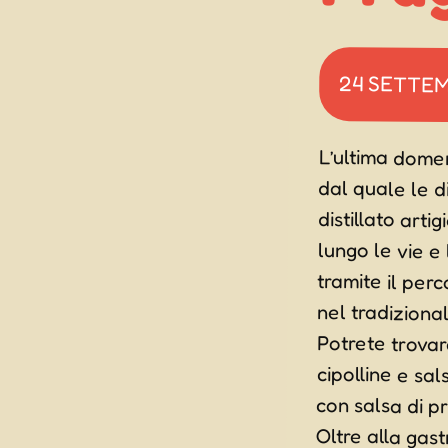
24 SETTE
L’ultima domen
dal quale le dis
distillato artig
lungo le vie e l
tramite il perc
nel tradiziona
Potrete trovar
cipolline e sal
con salsa di p
Oltre alla gast
paese ed alla