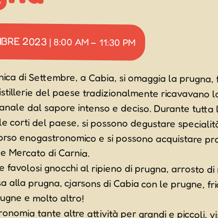
MBRE 2023
|
8:00 AM
–
11:30 PM
ica di Settembre, a Cabia, si omaggia la prugna, 
tillerie del paese tradizionalmente ricavavano lo Sliwov
ianale dal sapore intenso e deciso. Durante tutta la gio
e corti del paese, si possono degustare specialità alla 
orso enogastronomico e si possono acquistare prodotti 
le Mercato di Carnia.
e favolosi gnocchi al ripieno di prugna, arrosto di
sa alla prugna, cjarsons di Cabia con le prugne, fri
rugne e molto altro!
ronomia tante altre attività per grandi e piccoli, vi
 distilleria, intrattenimento per i bambini e l