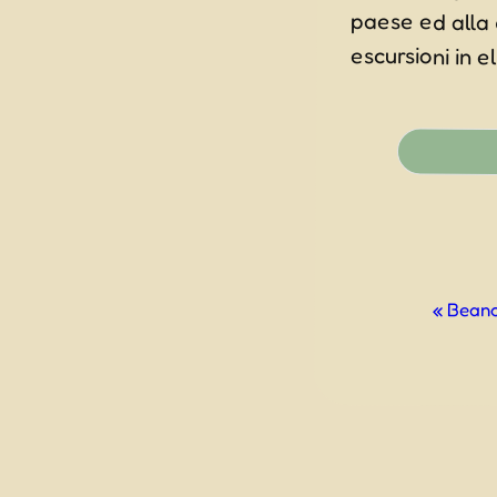
escursioni in e
Evento
«
Beano 
Navigazio