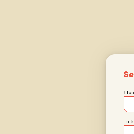
Se
Il t
La t