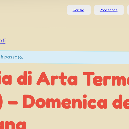
Gorizia
Pordenone
nti
 è passato.
ia di Arta Term
 – Domenica dell
gna