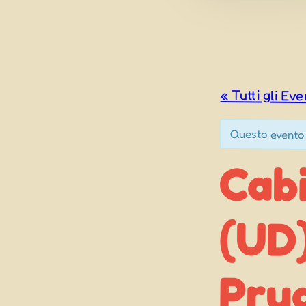
« Tutti gli Eve
Questo evento
Cab
(UD)
Pru