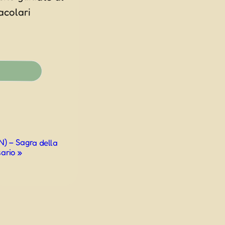
N) – Sagra della
sario
»