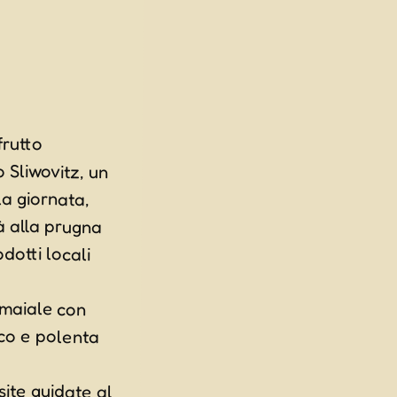
frutto
itz, un
rnata,
prugna
locali
 maiale con
co e polenta
site guidate al
e spettacolari