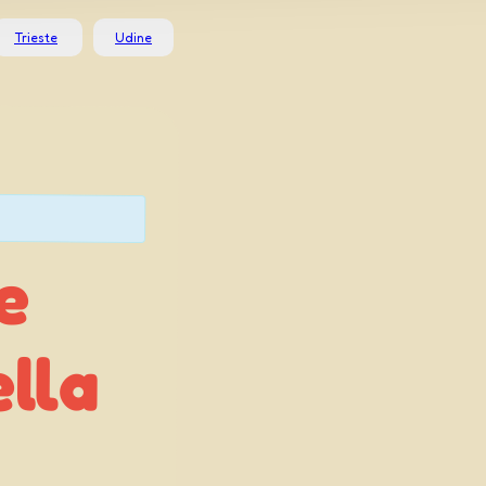
Trieste
Udine
e
a