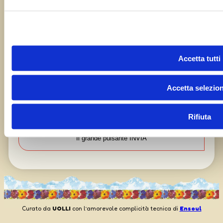
Accetta tutti
Capisco che i miei dati vengono trattati con cura e
Accetta selezion
le varie implicazioni sulla privacy, e che inviarci i
dati non comporta da lato nostro un obbligo alla
pubblicazione
Rifiuta
Curato da
UOLLI
con l’amorevole complicità tecnica di
Ensoul