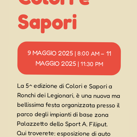
Sapori
9 MAGGIO 2025
11
|
8:00 AM
–
MAGGIO 2025
|
11:30 PM
La 5^ edizione di Colori e Sapori a
Ronchi dei Legionari, è una nuova ma
bellissima festa organizzata presso il
parco degli impianti di base zona
Palazzetto dello Sport A. Filiput.
Qui troverete: esposizione di auto
passeggiate con gli asini, musica dal
vivo con gli Exes e dei Farenight,
esibizioni sportive, voli in elicottero,
giostre, truccabimbi e ovviamente
fornitissimi chioschi con: Griglia, Primi
piatti, Fritto Goloso, Pizza con forno