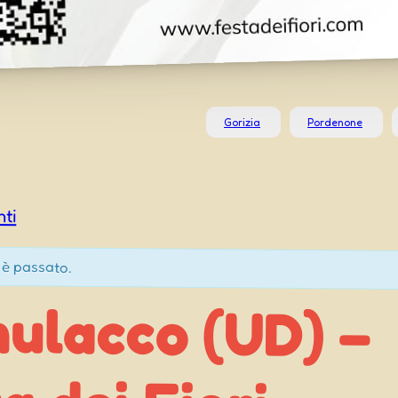
Gorizia
Pordenone
nti
 è passato.
mulacco (UD) –