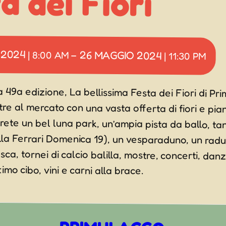
a dei Fiori
 2024
26 MAGGIO 2024
|
8:00 AM
–
|
11:30 PM
a 49a edizione, La bellissima Festa dei Fiori di Pr
oltre al mercato con una vasta offerta di fiori e
erete un bel luna park, un’ampia pista da ballo, 
lla Ferrari Domenica 19), un vesparaduno, un radu
sca, tornei di calcio balilla, mostre, concerti, dan
imo cibo, vini e carni alla brace.