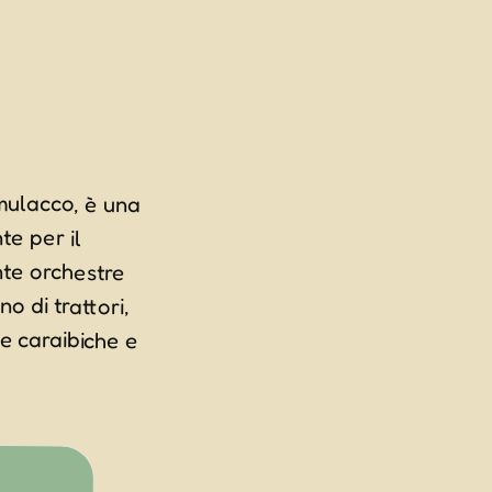
imulacco, è una
 piante per il
tante orchestre
no di trattori,
ze caraibiche e