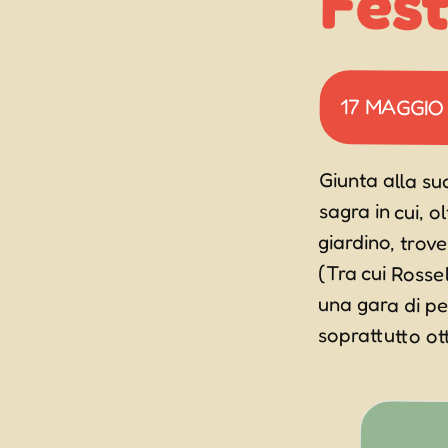
Fest
17 MAGGIO
Giunta alla su
sagra in cui, 
giardino, trov
(Tra cui Rosse
una gara di pe
soprattutto ott