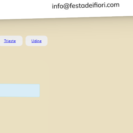
Trieste
Udine