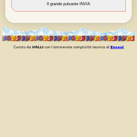
Curato da
UOLLI
con l’amorevole complicità tecnica di
Ensoul