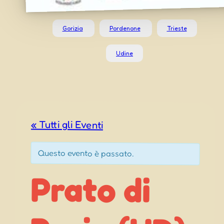
Gorizia
Pordenone
Trieste
Udine
« Tutti gli Eventi
Questo evento è passato.
Prato di
Resia (UD)
– Šmarna