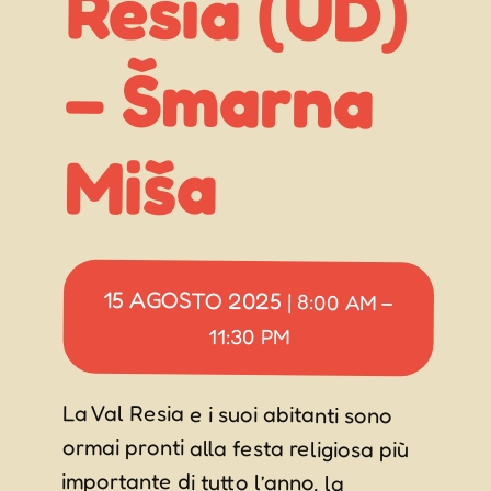
Miša
15 AGOSTO 2025
|
8:00 AM
–
11:30 PM
La Val Resia e i suoi abitanti sono
ormai pronti alla festa religiosa più
importante di tutto l’anno, la
“Šmarna Miša”. Nella tradizione
locale il termine “Šmarna Miša” indica
“la Grande Messa in onore
dell’Assunzione di Maria”, alla quale