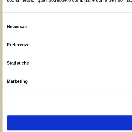
social media, i quali potrebbero combinarle con altre informazi
Selezione
Necessari
del
consenso
Preferenze
Statistiche
Marketing