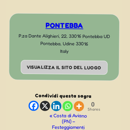
PONTEBBA
P.za Dante Alighieri, 22, 33016 Pontebba UD
Pontebba
,
Udine
33016
Italy
VISUALIZZA IL SITO DEL LUOGO
Condividi questa sagra
0
Shares
Evento
«
Costa di Aviano
(PN) –
Navigazione
Festeggiamenti