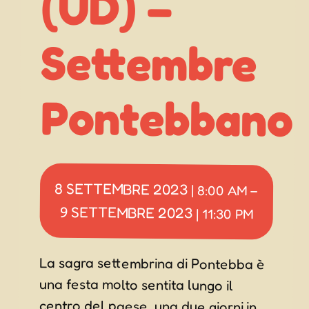
(UD) –
Pontebbano
8 SETTEMBRE 2023
|
8:00 AM
–
9 SETTEMBRE 2023
|
11:30 PM
La sagra settembrina di Pontebba è
una festa molto sentita lungo il
centro del paese, una due giorni in
cui ci saranno tantissimi eventi e