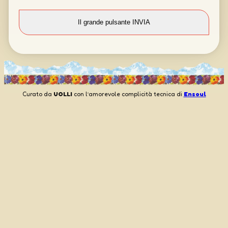
Curato da
UOLLI
con l’amorevole complicità tecnica di
Ensoul