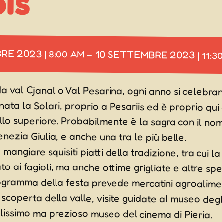
is
BRE 2023
10 SETTEMBRE 2023
|
8:00 AM
–
|
11:3
a val Cjanal o Val Pesarina, ogni anno si celebrano 
 nata la Solari, proprio a Pesariis ed è proprio qu
ello superiore. Probabilmente è la sagra con il no
 Venezia Giulia, e anche una tra le più belle.
mangiare squisiti piatti della tradizione, tra cui la
elato ai fagioli, ma anche ottime grigliate e altr
programma della festa prevede mercatini agroa
a scoperta della valle, visite guidate al museo deg
lissimo ma prezioso museo del cinema di Pieria.