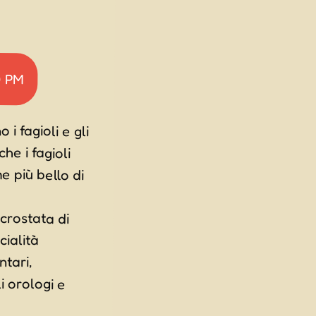
0 PM
i fagioli e gli
i che i fagioli
me più bello di
 crostata di
e specialità
limentari,
li orologi e