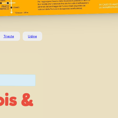
Trieste
Udine
ois &