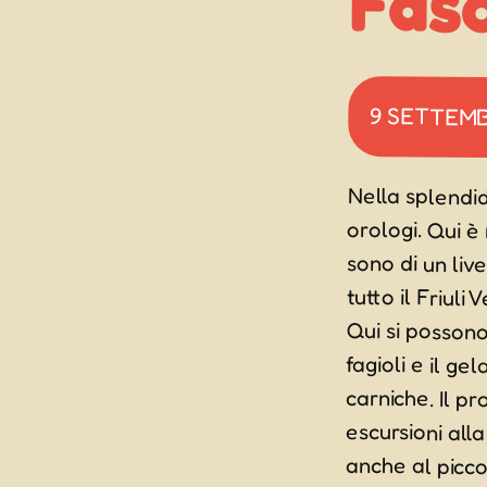
Faso
9 SETTEM
Nella splendid
orologi. Qui è
sono di un liv
tutto il Friuli
Qui si possono 
fagioli e il g
carniche. Il 
escursioni all
anche al picco