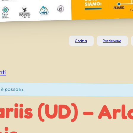
Gorizia
Pordenone
nti
 è passato.
riis (UD) – Arl