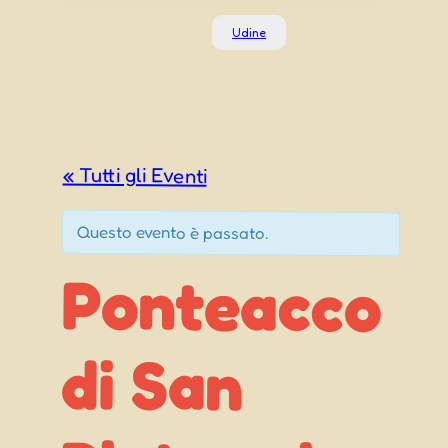
Udine
« Tutti gli Eventi
Questo evento è passato.
Ponteacco
Pietro al
Natisone –
Dorotea a
di San