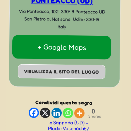
PONTEACCO (UD)
Via Ponteacco, 102, 33049 Ponteacco UD
San PIetro al Natisone
,
Udine
33049
Italy
+ Google Maps
VISUALIZZA IL SITO DEL LUOGO
Condividi questa sagra
0
Shares
Evento
«
Sappada (UD) –
Plodar Vosenòcht /
Navigazione