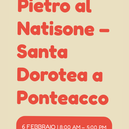
Santa
Ponteacco
6 FEBBRAIO
|
8:00 AM
–
5:00 PM