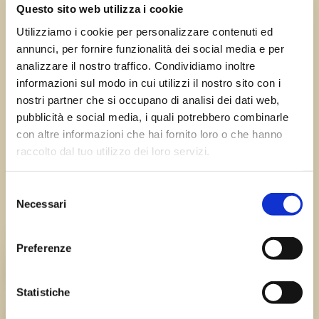
←
Precedente:
Successivo:
Questo sito web utilizza i cookie
Canussio di Varmo
Chiusaforte
→
Utilizziamo i cookie per personalizzare contenuti ed
annunci, per fornire funzionalità dei social media e per
analizzare il nostro traffico. Condividiamo inoltre
informazioni sul modo in cui utilizzi il nostro sito con i
Errore:
Modulo di contatto non trovato.
nostri partner che si occupano di analisi dei dati web,
pubblicità e social media, i quali potrebbero combinarle
con altre informazioni che hai fornito loro o che hanno
raccolto dal tuo utilizzo dei loro servizi.
Sagre FVG
Selezione
Tutte le sagre in Friuli Venezia Giulia.
Necessari
del
consenso
Chi siamo
Preferenze
TEAM
Statistiche