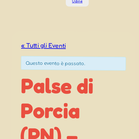
Udine
« Tutti gli Eventi
Questo evento è passato.
Palse di
Palsese
Porcia
(PN) –