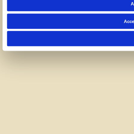
A
Acce