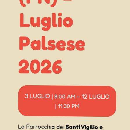
Luglio
2026
3 LUGLIO
12 LUGLIO
|
8:00 AM
–
|
11:30 PM
La Parrocchia dei
Santi Vigilio e