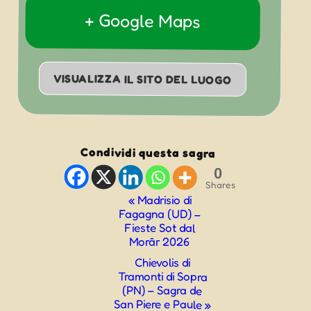
+ Google Maps
VISUALIZZA IL SITO DEL LUOGO
Condividi questa sagra
0
Shares
Evento
«
Madrisio di
Fagagna (UD) –
Navigazione
Fieste Sot dal
Morâr 2026
Chievolis di
Tramonti di Sopra
(PN) – Sagra de
San Piere e Paule
»