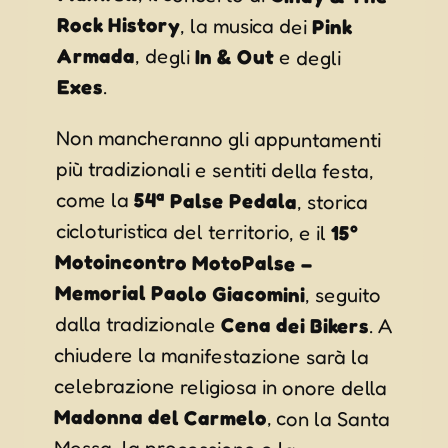
Rock History
, la musica dei
Pink
Armada
, degli
In & Out
e degli
Exes
.
Non mancheranno gli appuntamenti
più tradizionali e sentiti della festa,
come la
54ª Palse Pedala
, storica
cicloturistica del territorio, e il
15°
Motoincontro MotoPalse –
Memorial Paolo Giacomini
, seguito
dalla tradizionale
Cena dei Bikers
. A
chiudere la manifestazione sarà la
celebrazione religiosa in onore della
Madonna del Carmelo
, con la Santa
Messa, la processione e la
tradizionale cena paesana su