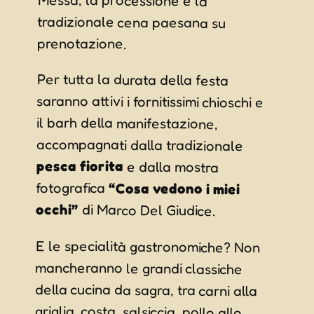
prenotazione.
Per tutta la durata della festa
saranno attivi i fornitissimi chioschi e
il barh della manifestazione,
accompagnati dalla tradizionale
pesca fiorita
e dalla mostra
fotografica
“Cosa vedono i miei
occhi”
di Marco Del Giudice.
E le specialità gastronomiche? Non
mancheranno le grandi classiche
della cucina da sagra, tra carni alla
griglia, costa, salsiccia, pollo allo
spiedo, birre, vini e ottimi cocktail per
accompagnare le serate d’estate a