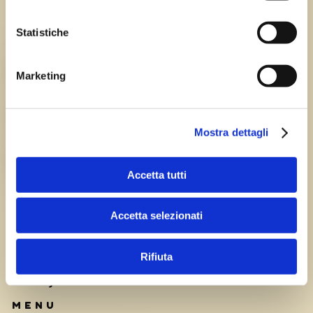
Statistiche
Chi siamo
TEAM
Marketing
HISTORY
Mostra dettagli
CAREERS
Accetta tutti
Accetta selezionati
Rifiuta
Privacy