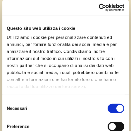
Nov 7, 2023
—
Tomas Marcuzzi
da
Questo sito web utilizza i cookie
Utilizziamo i cookie per personalizzare contenuti ed
annunci, per fornire funzionalità dei social media e per
←
Precedente:
Gemona
Successivo:
analizzare il nostro traffico. Condividiamo inoltre
del Friuli
Zoppola
→
informazioni sul modo in cui utilizzi il nostro sito con i
nostri partner che si occupano di analisi dei dati web,
pubblicità e social media, i quali potrebbero combinarle
con altre informazioni che hai fornito loro o che hanno
Errore:
Modulo di contatto non trovato.
raccolto dal tuo utilizzo dei loro servizi.
Selezione
Necessari
del
Sagre FVG
consenso
Preferenze
Tutte le sagre in Friuli Venezia Giulia.