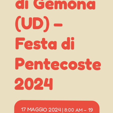
(UD) –
2024
17 MAGGIO 2024
19
|
8:00 AM
–