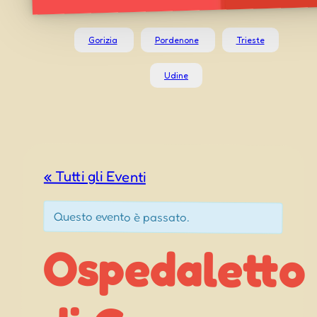
Gorizia
Pordenone
Trieste
Udine
« Tutti gli Eventi
Questo evento è passato.
Ospedaletto
di Gemona
Festa di
Pentecoste