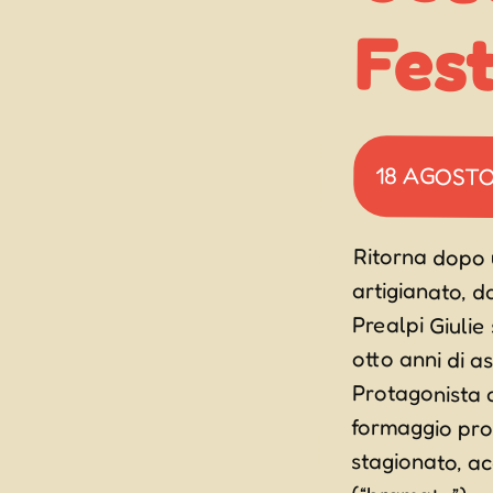
Fest
18 AGOST
Ritorna dopo 
artigianato, 
Prealpi Giuli
otto anni di a
Protagonista a
formaggio pro
stagionato, acc
(“bramata”), r
Quest’anno sa
precedenti edizi
Food del Friul
specialità nazio
varie forme, dal
Resia. Tra le ta
secco della vall