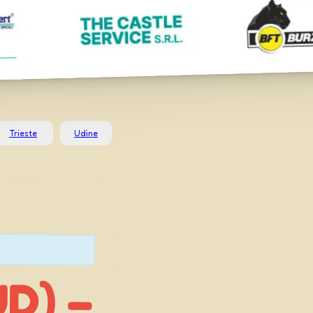
Trieste
Udine
UD) –