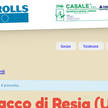
Gorizia
Pordenone
nti
 è passato.
cco di Resia (