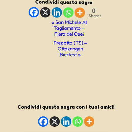
Condividi questa sagra
0
Shares
Evento
«
San Michele Al
Tagliamento –
Navigazione
Fiera dei Osei
Prepotto (TS) –
Ottakringen
Bierfest
»
Condividi questa sagra con i tuoi amici!