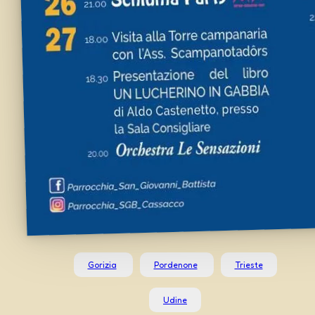
Gorizia
Pordenone
Trieste
Udine