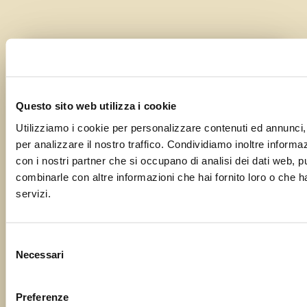
Segnalaci il tuo evento o la tua
sagra!
Questo sito web utilizza i cookie
Utilizziamo i cookie per personalizzare contenuti ed annunci, 
Il tuo nome
per analizzare il nostro traffico. Condividiamo inoltre informazi
con i nostri partner che si occupano di analisi dei dati web, p
combinarle con altre informazioni che hai fornito loro o che ha
servizi.
La tua email
Selezione
Necessari
del
Oggetto
consenso
Preferenze