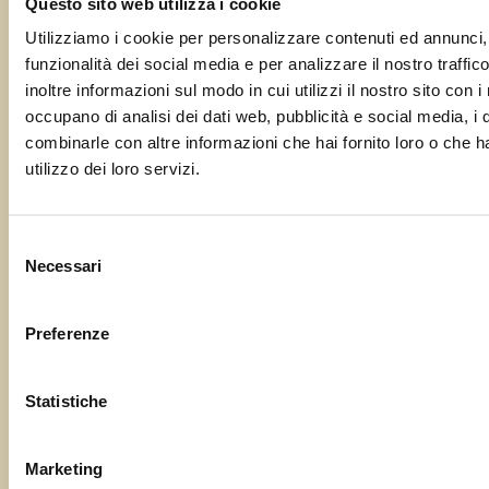
Questo sito web utilizza i cookie
Utilizziamo i cookie per personalizzare contenuti ed annunci, 
+ Google Maps
funzionalità dei social media e per analizzare il nostro traffi
inoltre informazioni sul modo in cui utilizzi il nostro sito con i
occupano di analisi dei dati web, pubblicità e social media, i 
combinarle con altre informazioni che hai fornito loro o che h
VISUALIZZA IL SITO DEL LUOGO
utilizzo dei loro servizi.
Selezione
Condividi questa sagra
Necessari
del
0
consenso
Shares
Preferenze
Evento
«
Suzzolins (PN) –
Sagra dal Lengal
Navigazione
Porzûs (UD) –
Statistiche
Festa della Meda
»
Marketing