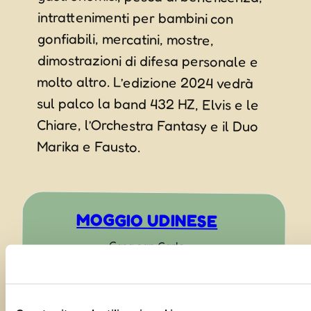
Marika e Fausto.
MOGGIO UDINESE
Casa san Carlo
Moggio di Sopra UD
,
Seleziona uno Stato:
33015
Italia