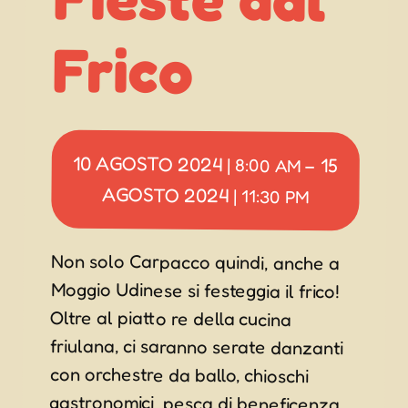
Frico
10 AGOSTO 2024
15
|
8:00 AM
–
AGOSTO 2024
|
11:30 PM
Non solo Carpacco quindi, anche a
Moggio Udinese si festeggia il frico!
Oltre al piatto re della cucina
friulana, ci saranno serate danzanti
con orchestre da ballo, chioschi
gastronomici, pesca di beneficenza,
intrattenimenti per bambini con
gonfiabili, mercatini, mostre,
dimostrazioni di difesa personale e
molto altro. L’edizione 2024 vedrà
sul palco la band 432 HZ, Elvis e le
Chiare, l’Orchestra Fantasy e il Duo