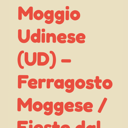
Moggio
Udinese
Ferragosto
Moggese /
Fieste dal
(UD) –