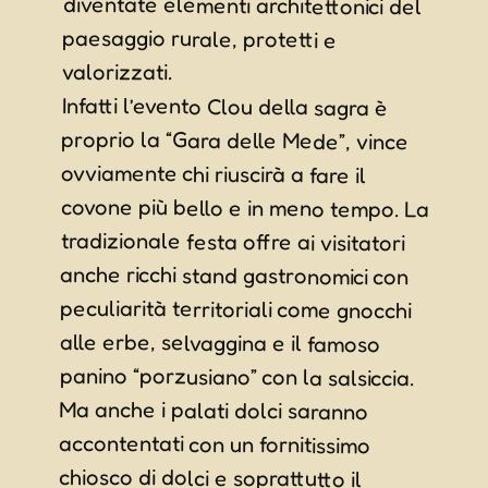
valorizzati.
Infatti l’evento Clou della sagra è
proprio la “Gara delle Mede”, vince
ovviamente chi riuscirà a fare il
covone più bello e in meno tempo. La
tradizionale festa offre ai visitatori
anche ricchi stand gastronomici con
peculiarità territoriali come gnocchi
alle erbe, selvaggina e il famoso
panino “porzusiano” con la salsiccia.
Ma anche i palati dolci saranno
accontentati con un fornitissimo
chiosco di dolci e soprattutto il
gelato a gusto fieno prodotto dalla
pluripremiata gelateria udinese
Timballo. Ma qui troverete anche
tanti laboratori per grandi e bambini,
dimostrazione di lavorazione del
legno, escursioni e musica dal vivo
con Alvio & Elena e con i GReen