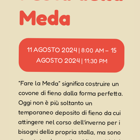
Meda
11 AGOSTO 2024
15
|
8:00 AM
–
AGOSTO 2024
|
11:30 PM
“Fare la Meda” significa costruire un
covone di fieno dalla forma perfetta.
Oggi non è più soltanto un
temporaneo deposito di fieno da cui
attingere nel corso dell’inverno per i
bisogni della propria stalla, ma sono
diventate elementi architettonici del
paesaggio rurale, protetti e