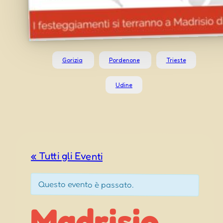
Gorizia
Pordenone
Trieste
Udine
« Tutti gli Eventi
Questo evento è passato.
Madrisio
(UD) – Echi