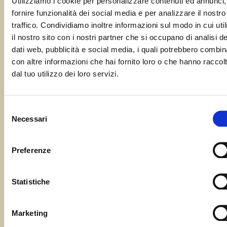
Utilizziamo i cookie per personalizzare contenuti ed annunci,
fornire funzionalità dei social media e per analizzare il nostro
traffico. Condividiamo inoltre informazioni sul modo in cui util
il nostro sito con i nostri partner che si occupano di analisi de
dati web, pubblicità e social media, i quali potrebbero combin
con altre informazioni che hai fornito loro o che hanno raccol
dal tuo utilizzo dei loro servizi.
Selezione
organizzata!
Necessari
del
Qui troverete le grandi orchestre da
ballo con I Rodigini, Rossella Ferrari,
Renzo Biondi, Marco e i Niagara, i
Caramel e tanti altri. Ma non
mancheranno serate di ballo latino
americano con Leydis Mendez,
serata giovani con con Radio Peter
Pan, gare di briscola, serate a tema
culinario, il divertentissimo Triathlon
d’artiicio,nesposizioni di auto
d’epoca, gare di sport e la grande
consenso
Preferenze
Statistiche
Marketing