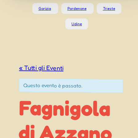
Gorizia
Pordenone
Trieste
Udine
« Tutti gli Eventi
Questo evento è passato.
Fagnigola
di Azzano
X – Casera