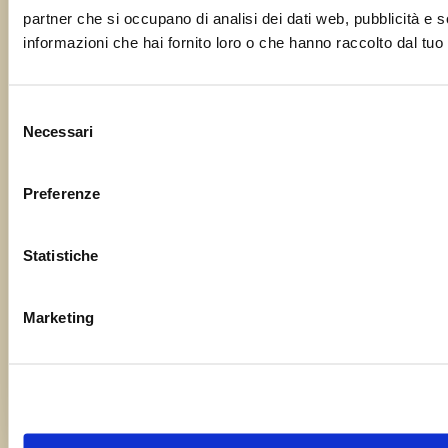
partner che si occupano di analisi dei dati web, pubblicità e 
informazioni che hai fornito loro o che hanno raccolto dal tuo u
Selezione
Necessari
del
consenso
Preferenze
Statistiche
Capisco che i miei dati vengono trattati con cura e
le varie implicazioni sulla privacy, e che inviarci i
Marketing
dati non comporta da lato nostro un obbligo alla
pubblicazione