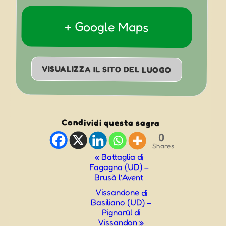
+ Google Maps
VISUALIZZA IL SITO DEL LUOGO
Condividi questa sagra
0
Shares
Evento
«
Battaglia di
Fagagna (UD) –
Navigazione
Brusà l’Avent
Vissandone di
Basiliano (UD) –
Pignarûl di
Vissandon
»