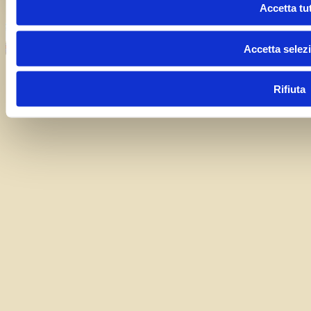
Accetta tut
Accetta selezi
Curato da
UOLLI
con l’amorevole complicità tecnica di
Ensoul
Rifiuta