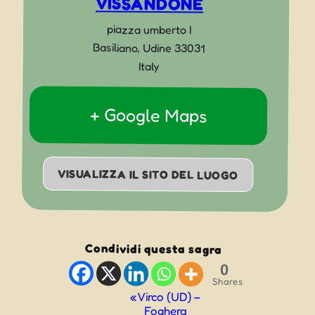
VISSANDONE
piazza umberto I
Basiliano
,
Udine
33031
Italy
+ Google Maps
VISUALIZZA IL SITO DEL LUOGO
Condividi questa sagra
0
Shares
Evento
«
Virco (UD) –
Foghera