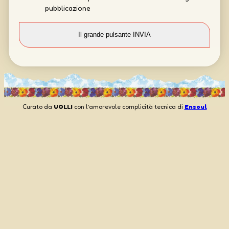
pubblicazione
Curato da
UOLLI
con l’amorevole complicità tecnica di
Ensoul