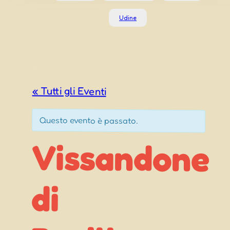
Udine
« Tutti gli Eventi
Questo evento è passato.
Vissandone
Basiliano
Pignarûl di
di