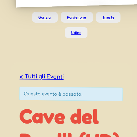
Gorizia
Pordenone
Trieste
Udine
« Tutti gli Eventi
Questo evento è passato.
Cave del
Predil (UD)
Festeggiamenti