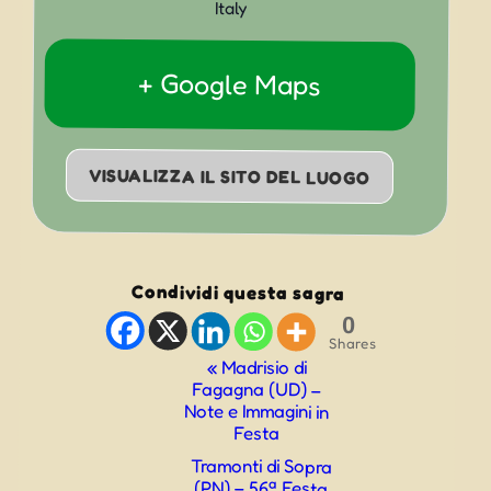
Italy
+ Google Maps
VISUALIZZA IL SITO DEL LUOGO
Condividi questa sagra
0
Shares
Evento
«
Madrisio di
Fagagna (UD) –
Navigazione
Note e Immagini in
Festa
Tramonti di Sopra
(PN) – 56ª Festa