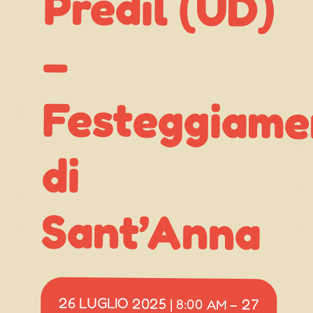
–
di
Sant’Anna
26 LUGLIO 2025
27
|
8:00 AM
–