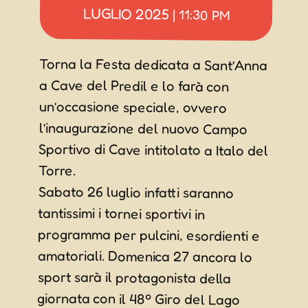
LUGLIO 2025
|
11:30 PM
Torna la Festa dedicata a Sant’Anna
a Cave del Predil e lo farà con
un’occasione speciale, ovvero
l’inaugurazione del nuovo Campo
Sportivo di Cave intitolato a Italo del
Torre.
Sabato 26 luglio infatti saranno
tantissimi i tornei sportivi in
programma per pulcini, esordienti e
amatoriali. Domenica 27 ancora lo
sport sarà il protagonista della
giornata con il 48º Giro del Lago
“Memorial Franco degli Uomini”, gara
podistica non competitiva attorno al