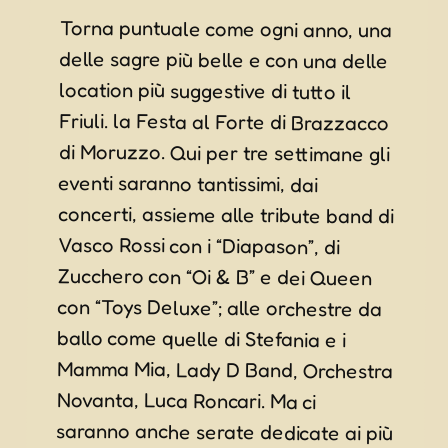
Torna puntuale come ogni anno, una
delle sagre più belle e con una delle
location più suggestive di tutto il
Friuli. la Festa al Forte di Brazzacco
di Moruzzo. Qui per tre settimane gli
eventi saranno tantissimi, dai
concerti, assieme alle tribute band di
Vasco Rossi con i “Diapason”, di
Zucchero con “Oi & B” e dei Queen
con “Toys Deluxe”; alle orchestre da
ballo come quelle di Stefania e i
Mamma Mia, Lady D Band, Orchestra
Novanta, Luca Roncari. Ma ci
saranno anche serate dedicate ai più
giovani, con la serata “Unfiltered”
assieme a Dj Maxwell, e poi sport,
mostre d’arte, aperitivi, laboratori
per bambini, Staffetta podistica, giri
in bici, esibizioni di ballo e molto