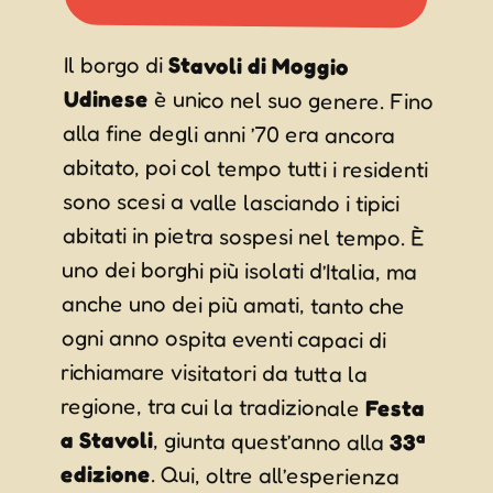
Il borgo di
Stavoli di Moggio
Udinese
è unico nel suo genere. Fino
alla fine degli anni ’70 era ancora
abitato, poi col tempo tutti i residenti
sono scesi a valle lasciando i tipici
abitati in pietra sospesi nel tempo. È
uno dei borghi più isolati d’Italia, ma
anche uno dei più amati, tanto che
ogni anno ospita eventi capaci di
richiamare visitatori da tutta la
regione, tra cui la tradizionale
Festa
a Stavoli
, giunta quest’anno alla
33ª
edizione
. Qui, oltre all’esperienza
impagabile di raggiungere la festa a