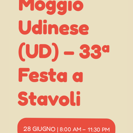
Moggio
Festa a
Stavoli
28 GIUGNO
|
8:00 AM
–
11:30 PM