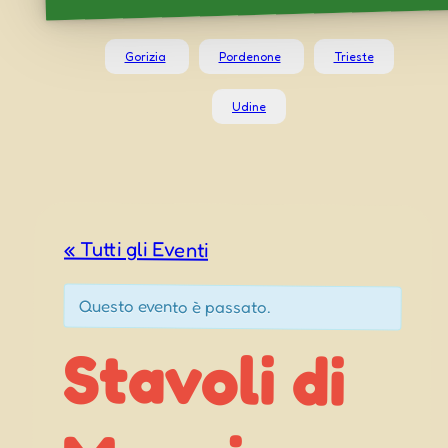
Gorizia
Pordenone
Trieste
Udine
« Tutti gli Eventi
Questo evento è passato.
Stavoli di
Udinese
(UD) – 33ª