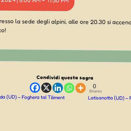
–
11:30 PM
presso la sede degli alpini, alle ore 20.30 si acce
co!
Condividi questa sagra
0
Shares
a (UD) – Foghera tal Tiliment
Latisanotta (UD) –
ne