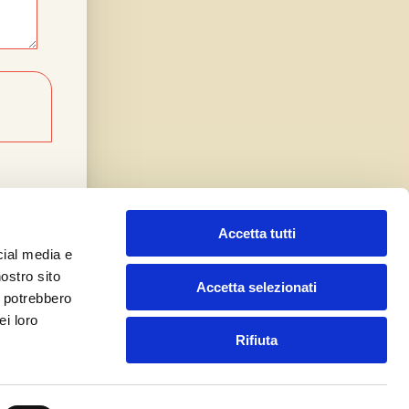
Accetta tutti
cial media e
nostro sito
Accetta selezionati
i potrebbero
ei loro
Rifiuta
Ensoul