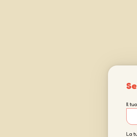
Se
Il t
La t