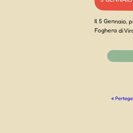
Il 5 Gennaio, 
Foghera di Vir
Evento
«
Pertegad
Navigazio