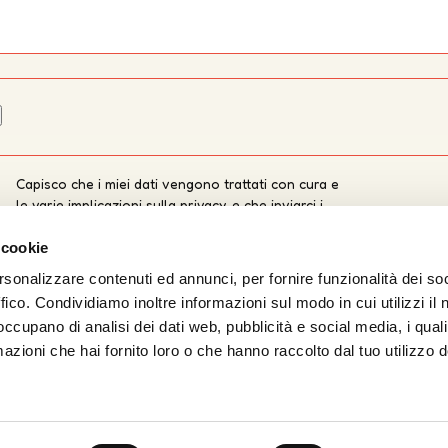
Capisco che i miei dati vengono trattati con cura e
le varie implicazioni sulla privacy, e che inviarci i
dati non comporta da lato nostro un obbligo alla
pubblicazione
 cookie
rsonalizzare contenuti ed annunci, per fornire funzionalità dei so
ffico. Condividiamo inoltre informazioni sul modo in cui utilizzi il 
 occupano di analisi dei dati web, pubblicità e social media, i qual
azioni che hai fornito loro o che hanno raccolto dal tuo utilizzo d
o da
UOLLI
con l’amorevole complicità tecnica di