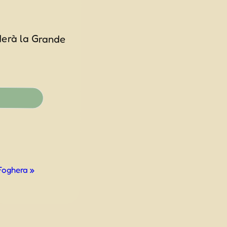
nderà la Grande
 Foghera
»