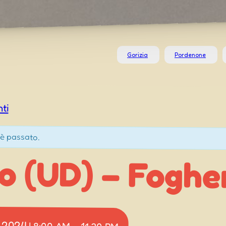
Gorizia
Pordenone
nti
è passato.
o (UD) – Foghe
 2024
|
8:00 AM