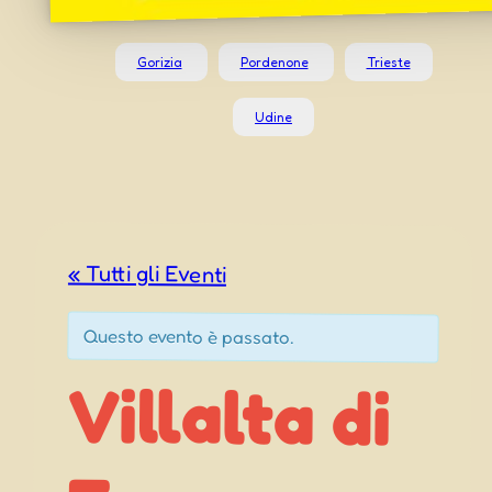
Gorizia
Pordenone
Trieste
Udine
« Tutti gli Eventi
Questo evento è passato.
Villalta di
Fagagna
Sagrute di