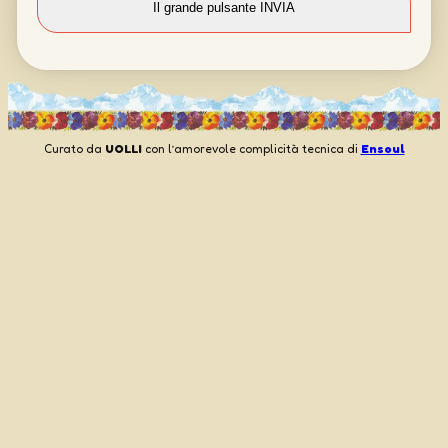
Curato da
UOLLI
con l’amorevole complicità tecnica di
Ensoul