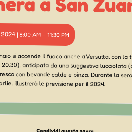
hera a San Zua
 2024
|
8:00 AM
–
11:30 PM
aio si accende il fuoco anche a Versutta, con la 
 20.30), anticipata da una suggestiva lucciolata (
nfresco con bevande calde e pinza. Durante l
ie, illustrerà le previsione per il 2024.
Condividi questa sagra