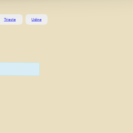
Trieste
Udine