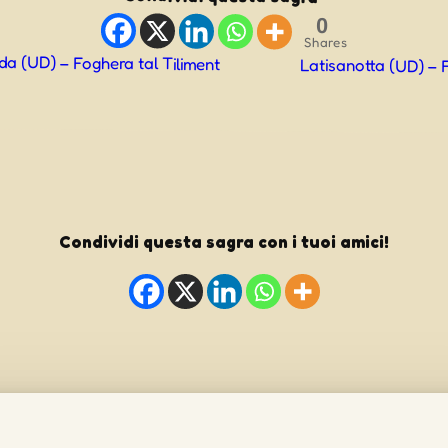
0
Shares
a (UD) – Foghera tal Tiliment
Latisanotta (UD) –
ne
Condividi questa sagra con i tuoi amici!