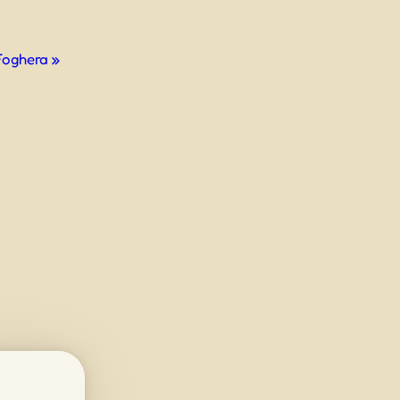
 Foghera
»