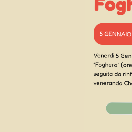
Fog
5 GENNAIO
Venerdì 5 Genn
“Foghera” (ore
seguita da ri
venerando Charl