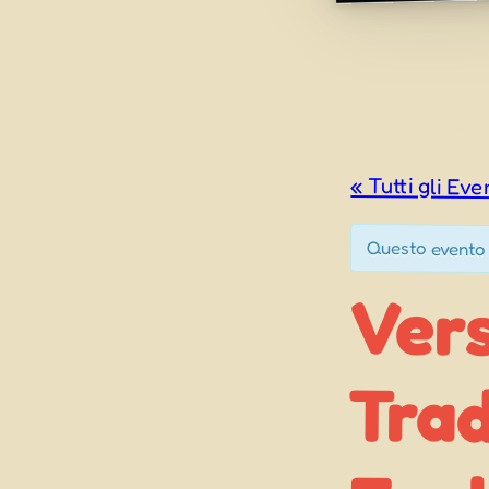
« Tutti gli Eve
Questo evento 
Vers
Tra