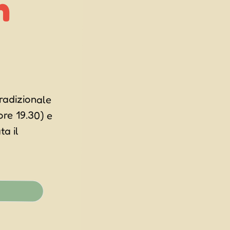
n
tradizionale
ore 19.30) e
a serata il