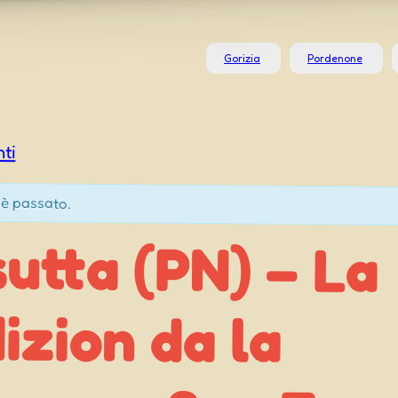
Gorizia
Pordenone
nti
è passato.
utta (PN) – La
dizion da la