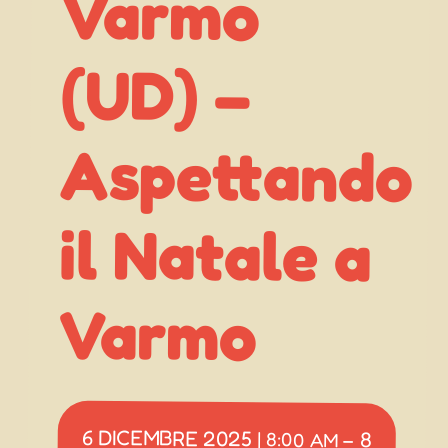
Varmo
Aspettando
il Natale a
(UD) –
Varmo
6 DICEMBRE 2025
8
|
8:00 AM
–