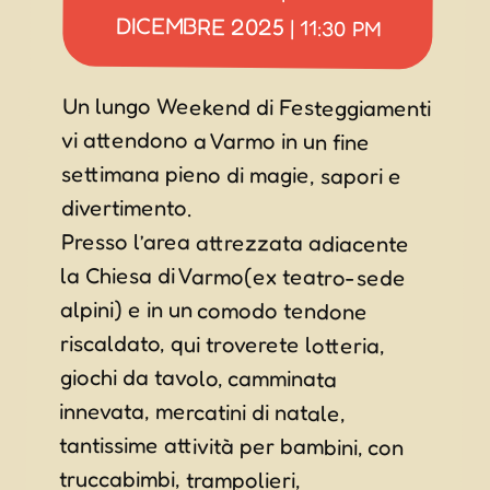
DICEMBRE 2025
|
11:30 PM
Un lungo Weekend di Festeggiamenti
vi attendono a Varmo in un fine
settimana pieno di magie, sapori e
divertimento.
Presso l’area attrezzata adiacente
la Chiesa di Varmo(ex teatro-sede
alpini) e in un comodo tendone
riscaldato, qui troverete lotteria,
giochi da tavolo, camminata
innevata, mercatini di natale,
tantissime attività per bambini, con
mangiafuoro e tanto altro e,
ovviamente, fornitissimi chioschi
truccabimbi, trampolieri,