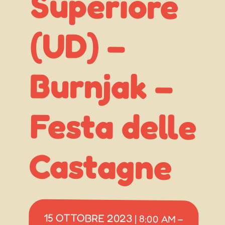
(UD) –
Castagne
15 OTTOBRE 2023
|
8:00 AM
–