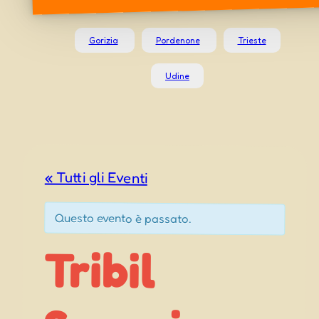
Gorizia
Pordenone
Trieste
Udine
« Tutti gli Eventi
Questo evento è passato.
Tribil
Superiore
Burnjak –
Festa delle