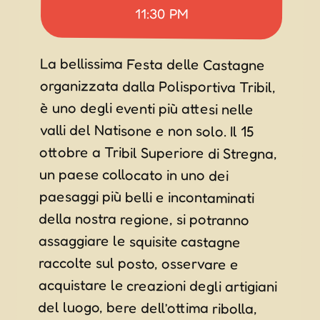
11:30 PM
La bellissima Festa delle Castagne
organizzata dalla Polisportiva Tribil,
è uno degli eventi più attesi nelle
valli del Natisone e non solo. Il 15
ottobre a Tribil Superiore di Stregna,
un paese collocato in uno dei
paesaggi più belli e incontaminati
della nostra regione, si potranno
assaggiare le squisite castagne
raccolte sul posto, osservare e
acquistare le creazioni degli artigiani
del luogo, bere dell’ottima ribolla,
ballare e festeggiare fino a sera con
la musica delle fisarmoniche e gli