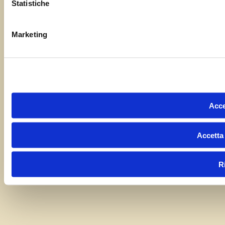
Statistiche
Marketing
Acce
Accetta 
R