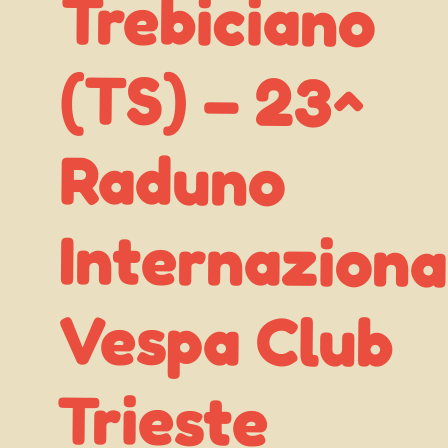
Trebiciano
(TS) – 23^
Internazionale
Vespa Club
Raduno
Trieste