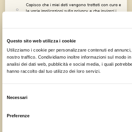
Capisco che i miei dati vengono trattati con cura e
le varie implicazioni sulla privacy, e che inviarci i
dati non comporta da lato nostro un obbligo alla
pubblicazione
Questo sito web utilizza i cookie
Utilizziamo i cookie per personalizzare contenuti ed annunci, p
nostro traffico. Condividiamo inoltre informazioni sul modo in c
analisi dei dati web, pubblicità e social media, i quali potreb
hanno raccolto dal tuo utilizzo dei loro servizi.
Curato da
UOLLI
con l’amorevole complicità tecnica di
Ensoul
Selezione
Necessari
del
consenso
Preferenze