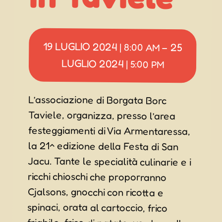
19 LUGLIO 2024
25
|
8:00 AM
–
LUGLIO 2024
|
5:00 PM
L’associazione di Borgata Borc
Taviele, organizza, presso l’area
festeggiamenti di Via Armentaressa,
la 21^ edizione della Festa di San
Jacu. Tante le specialità culinarie e i
ricchi chioschi che proporranno
Cjalsons, gnocchi con ricotta e
spinaci, orata al cartoccio, frico
friabile, frico di patate, verdure alla
griglia, carni alla griglia, patate fritte
e molto altro. Inoltre ci saranno delle
speciali serate con menù a tema,
come quella dedicata agli arrosticini
abbruzzesi o quella dedicata alla