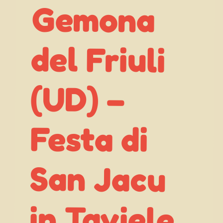
(UD) –
in Taviele