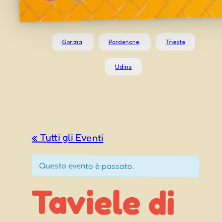
Gorizia
Pordenone
Trieste
Udine
« Tutti gli Eventi
Questo evento è passato.
Taviele di
Gemona
del Friuli
Festa di
San Jacu