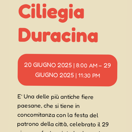
Ciliegia
Duracina
20 GIUGNO 2025
29
|
8:00 AM
–
GIUGNO 2025
|
11:30 PM
E’ Una delle più antiche fiere
concomitanza con la festa del
patrono della città, celebrato il 29
giugno e festeggiato la domenica
successiva. Costituiva un tempo un
importante appuntamento
commerciale per tutte le vallate del
paesane, che si tiene in