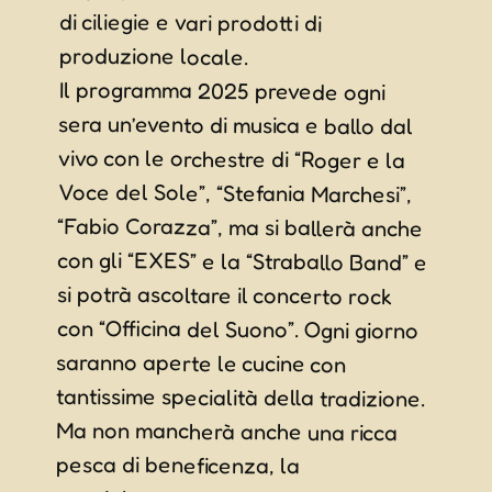
produzione locale.
Il programma 2025 prevede ogni
sera un’evento di musica e ballo dal
vivo con le orchestre di “Roger e la
Voce del Sole”, “Stefania Marchesi”,
“Fabio Corazza”, ma si ballerà anche
con gli “EXES” e la “Straballo Band” e
si potrà ascoltare il concerto rock
con “Officina del Suono”. Ogni giorno
saranno aperte le cucine con
tantissime specialità della tradizione.
Ma non mancherà anche una ricca
marcialonga, giochi, giostre e
intrattenimento per i bambini, la
tradizionale Fiera Mercato, esibizioni
di ballo e grande spettacolo
pesca di beneficenza, la