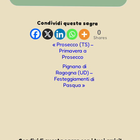
Condividi questa sagra
0
Shares
Evento
«
Prosecco (TS) –
Primavera a
Navigazione
Prosecco
Pignano di
Ragogna (UD) –
Festeggiamenti di
Pasqua
»