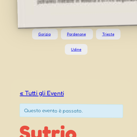
Gorizia
Pordenone
Trieste
Udine
« Tutti gli Eventi
Questo evento è passato.
Sutrio
Profums e