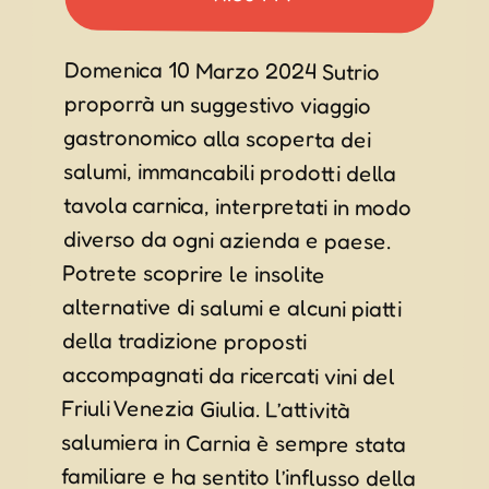
Domenica 10 Marzo 2024 Sutrio
proporrà un suggestivo viaggio
gastronomico alla scoperta dei
salumi, immancabili prodotti della
tavola carnica, interpretati in modo
diverso da ogni azienda e paese.
Potrete scoprire le insolite
alternative di salumi e alcuni piatti
accompagnati da ricercati vini del
Friuli Venezia Giulia. L’attività
salumiera in Carnia è sempre stata
familiare e ha sentito l’influsso della
vicina Austria. La varietà dei salumi
era dovuta alle caratteristiche fisiche
del luogo: l’isolamento per le
difficoltose vie di comunicazione e lo
stesso carattere chiuso e diffidente
della gente hanno fatto sì che quasi
caratteristica nel preparare i salumi
o, addirittura, salumi unici, tipici del
posto. Caratteristica costante è
l’affumicatura, fatta allo scopo di
conservazione. Precursori furono i
Celti i quali, non conoscendo il sale,
avevano aquisito la capacità di
conservare i prodotti attraverso
della tradizione proposti