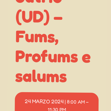
(UD) –
Fums,
salums
24 MARZO 2024
|
8:00 AM
–
11:30 PM