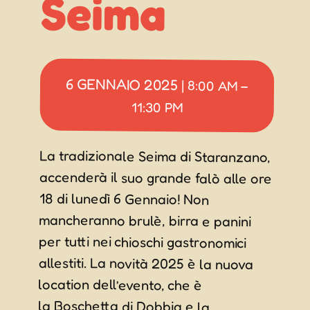
Seima
6 GENNAIO 2025
|
8:00 AM
–
11:30 PM
La tradizionale Seima di Staranzano,
accenderà il suo grande falò alle ore
18 di lunedì 6 Gennaio! Non
mancheranno brulè, birra e panini
per tutti nei chioschi gastronomici
allestiti. La novità 2025 è la nuova
location dell’evento, che è
la Boschetta di Dobbia e la
realizzazione in collaborazione con
La Ferula azienda agricola di