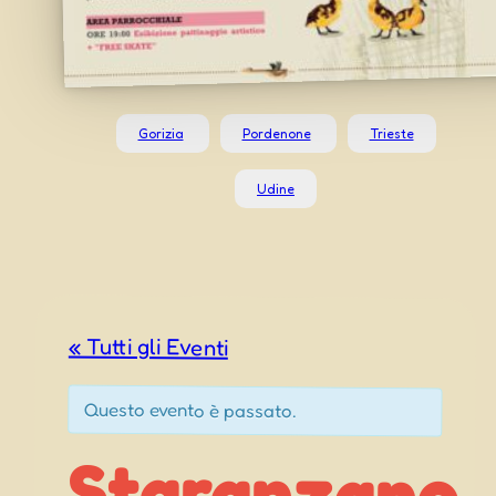
Gorizia
Pordenone
Trieste
Udine
« Tutti gli Eventi
Questo evento è passato.
Staranzano
Sagra De