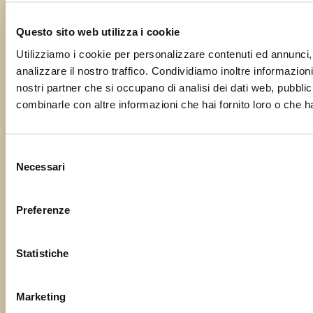
Segnalaci il tuo evento o la tua
sagra!
Questo sito web utilizza i cookie
Utilizziamo i cookie per personalizzare contenuti ed annunci, 
Il tuo nome
analizzare il nostro traffico. Condividiamo inoltre informazioni 
nostri partner che si occupano di analisi dei dati web, pubblic
combinarle con altre informazioni che hai fornito loro o che ha
La tua email
Selezione
Necessari
del
consenso
Oggetto
Preferenze
Statistiche
Il tuo messaggio
Marketing