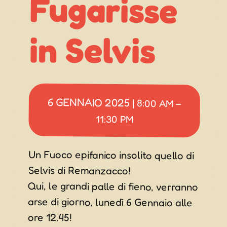
in Selvis
6 GENNAIO 2025
|
8:00 AM
–
11:30 PM
Un Fuoco epifanico insolito quello di
Selvis di Remanzacco!
Qui, le grandi palle di fieno, verranno
arse di giorno, lunedì 6 Gennaio alle
ore 12.45!