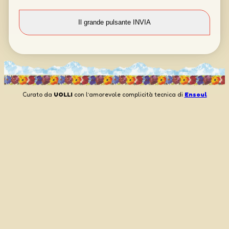
Curato da
UOLLI
con l’amorevole complicità tecnica di
Ensoul