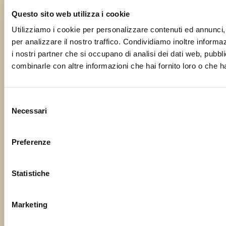
Segnalaci il tuo evento o la tua
Questo sito web utilizza i cookie
sagra!
Utilizziamo i cookie per personalizzare contenuti ed annunci, 
per analizzare il nostro traffico. Condividiamo inoltre informazi
Il tuo nome
i nostri partner che si occupano di analisi dei dati web, pubbli
combinarle con altre informazioni che hai fornito loro o che ha
La tua email
Selezione
Necessari
del
consenso
Oggetto
Preferenze
Statistiche
Il tuo messaggio
Marketing