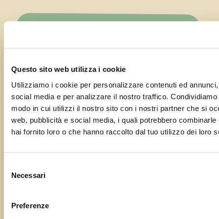
SCLAVONS DI CORDENONS
Via Lozzetta
Cordenons
,
Seleziona uno Stato:
33084
Questo sito web utilizza i cookie
Italy
Utilizziamo i cookie per personalizzare contenuti ed annunci, 
social media e per analizzare il nostro traffico. Condividiamo 
+ Google Maps
modo in cui utilizzi il nostro sito con i nostri partner che si o
web, pubblicità e social media, i quali potrebbero combinarle
hai fornito loro o che hanno raccolto dal tuo utilizzo dei loro s
VISUALIZZA IL SITO DEL LUOGO
Selezione
Necessari
del
consenso
Condividi questa sagra
Preferenze
0