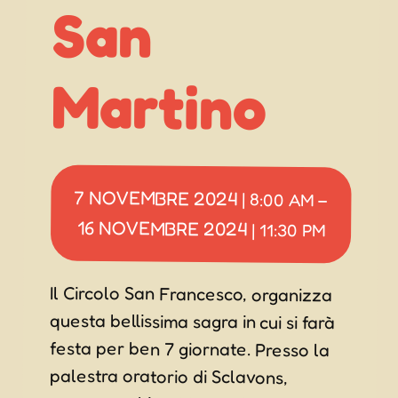
San
Martino
7 NOVEMBRE 2024
|
8:00 AM
–
16 NOVEMBRE 2024
|
11:30 PM
Il Circolo San Francesco, organizza
questa bellissima sagra in cui si farà
festa per ben 7 giornate. Presso la
palestra oratorio di Sclavons,
troverete chioschi aperti con
tantissime e succulente specialità,
come Gnocchi al ragù, Gnocchi di
zucca, Trippe, Ossi de porsel, Muset
e brovada, Salame in tecin, Stinco
con patate, Frico con polenta, Radici
e fasioi, Formaggio alla piastra con
polenta, Formaggio fresco con
polenta, Baccalà alla vicentina,
Radici, Funghi con polenta, Fagioli
con cipolla, Castagne e vino novello.
Inoltre ci saranno anche serate a
tema culinario diverse come quella