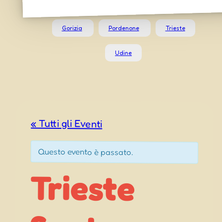
Gorizia
Pordenone
Trieste
Udine
« Tutti gli Eventi
Questo evento è passato.
Trieste
Croce (TS)
– Festa dei