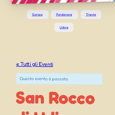
Gorizia
Pordenone
Trieste
Udine
« Tutti gli Eventi
Questo evento è passato.
San Rocco
di Udine
Festa di