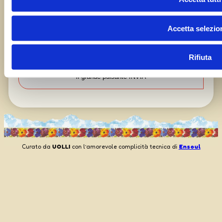
Capisco che i miei dati vengono trattati con cura e
Accetta selezio
le varie implicazioni sulla privacy, e che inviarci i
dati non comporta da lato nostro un obbligo alla
pubblicazione
Rifiuta
Curato da
UOLLI
con l’amorevole complicità tecnica di
Ensoul