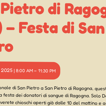
Pietro di Rago
) – Festa di 
ro
 2025
|
8:00 AM
–
11:30 PM
onale di San Pietro a San Pietro di Ragogna, ques
a festa dei donatori di sangue di Ragogna. Solo Dome
erete chioschi aperti già dalle 10 del mattino e ad allie
à la musica corale di Insolitenote, coro alpini amic
oro bandistico i cjastinars. Per tutta la giornata ci 
 per bambini e la possibilità di ammirare i palii delle 