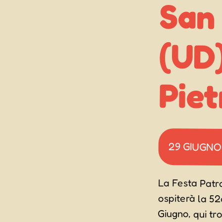
San 
(UD
Piet
29 GIUGNO
La Festa Patr
ospiterà la 52
Giugno, qui trov
giornata ci sar
montagna e il c
attività ludiche