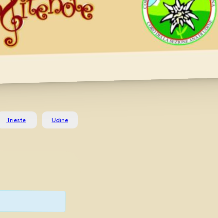
Trieste
Udine